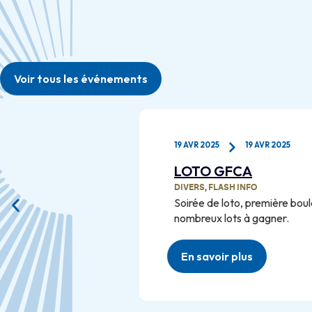
Voir tous les événements
9 AVR 2025
3 MAI 2025
4 MAI 2025
Rallye National Ma
A
Martinetti 2025
FO
première boule 18H De
DIVERS
,
FLASH INFO
 gagner.
Prochainement
s
En savoir plus