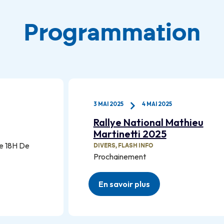
Programmation
24 MAI 2025
25 MAI 2025
thieu
Corsica TATTOO FEST
FESTIVALS
,
FLASH INFO
,
SALONS
7ème Convention tatouage d’Ajac
En savoir plus