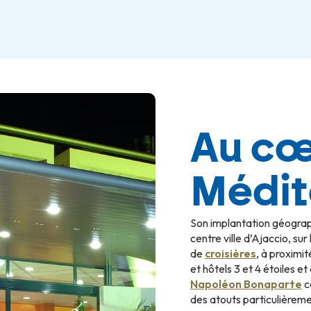
Au cœ
Médit
Son implantation géograp
centre ville d’Ajaccio, sur
de
croisières
, à proxim
et hôtels 3 et 4 étoiles e
Napoléon Bonaparte
c
des atouts particulièrem