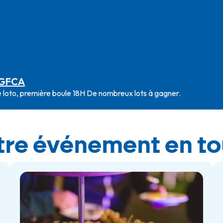
e National Mathieu Martinetti 2025
inement
tre événement en tou